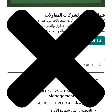
شهادات الأيزو لشركات المقاولات
تُعد شهادات الأيزو لشركات المقاولات من أهم الأدوات التي تساعد
الشركات على تحسين أدائها الإداري والفني، ورفع مستوى الجودة
والسلامة، وزيادة ثقة العملاء والجهات الحكومية.
أقراء المزيد »
« السابق
1
2
3
التالي »
أحدث المقالات
ISO 14001:2026 – Environmental
Management Systems
تحميل مواصفة ISO 45001:2018
الحصول على شهادة الأيزو