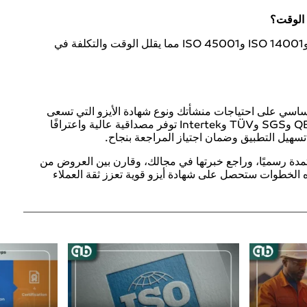
 الوقت؟
نعم، يمكن دمج أكثر من نظام إدارة مثل ISO 9001 وISO 14001 وISO 45001 مما يقلل الوقت والتكلفة في
ساسي على احتياجات منشأتك ونوع شهادة الأيزو التي تسعى
للحصول عليها. الجهات العالمية المعتمدة مثل QB Cert وSGS وTÜV وIntertek توفر مصداقية عالية واعترافًا
ي تسهيل التطبيق وضمان اجتياز المراجعة بنجاح.
دة رسميًا، وراجع خبرتها في مجالك، وقارن بين العروض من
ذه الخطوات ستحصل على شهادة أيزو قوية تعزز ثقة العملاء