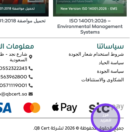
ISO 14001:2026 –
تحميل مواصفة ISO 45001:2018
Environmental Management
Systems
سياساتنا
معلومات ال
شروط استخدام شعار الجودة
شارع نجد - ظه
السعودية
سياسة الحياد
0552322243
سياسة الجودة
563962800
الشكاوى والاستئنافات
0571119001
o@qbcert.sa
مرر
للمزيد
جميع الحقوق محفوظة © 2026 لشركة QB Cert.