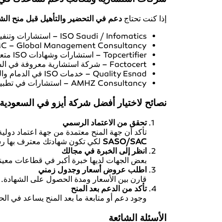
إذا كنت تحتاج
دعم في التحضير والتأهيل قبل منح الش
ISO Saudi / Infomatics – استشارات وتنفيذ نظم إدارة الأيزو.
GMC – Global Management Consultancy لتسهيل إجراءات الأ
Topcertifier – استشارات وشهادات ISO متعددة.
Factocert – شركة استشارية معروفة في السعودية.
Quality Esnad – خدمات ISO في الدمام والسعودية.
AMHZ Consultancy – استشارات في تطبيق نظم الأيزو.
نصائح لاختيار أفضل شركة أيزو في السعودية
تحقق من الاعتماد الرسمي
تأكد أن جهة المنح معتمدة من جهة اعتماد دولي
SASO/SAC
لكي تكون شهادتك معترف بها رسم
انظر إلى الخبرة في مجالك
بعض الجهات لديها خبرة أكبر في قطاعات معينة 
اطلب عروض أسعار وجدول زمني
قارن بين الأسعار ومدة الحصول على الشهادة.
تأكد من الدعم بعد المنح
وجود دعم أو متابعة ما بعد المنح يساعد في ال
الأسئلة الشائعة