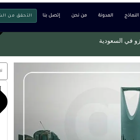
النماذج
المدونة
من نحن
إتصل بنا
التحقق من ال
و في السعودية
أ