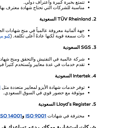
تتمتع بخبرة كبيرة واعتراف دولي.
مناسبة للشركات التي تحتاج شهادة معترف بها عا
2. TÜV Rheinland السعودية
جهة ألمانية معروفة عالمياً في منح شهادات الج
ذات سمعة قوية لكنها عادةً أعلى تكلفة. (
كيو ب
3. SGS السعودية
شركة عالمية في التفتيش والتحقق ومنح شهادات
تقدم خدمات في عدة معايير وتُستخدم كثيراً ف
4. Intertek السعودية
توفر خدمات شهادة الأيزو لمعايير متعددة مثل
1
موثوقة مع حضور قوي في السوق السعودي.
5. Lloyd’s Register السعودية
محترفة في شهادات
ISO 9001
و
ISO 14001
شركات استشارية ومكاتب دعم تساعدك في ا