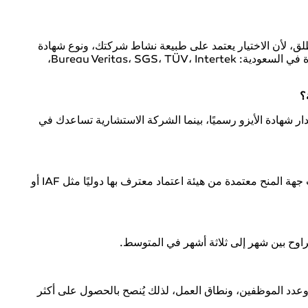
ق، لأن الاختيار يعتمد على طبيعة نشاط شركتك، ونوع شهادة
الأيزو المطلوبة، وميزانيتك. من أشهر الجهات المعتمدة في السعودية: Bureau Veritas، SGS، TÜV، Intertek،
؟
ار شهادة الأيزو رسميًا، بينما الشركة الاستشارية تساعدك في
تكون شهادة الأيزو معترفًا بها داخل السعودية إذا كانت جهة المنح معتمدة من هيئة اعتماد معترف بها دوليًا مثل IAF أو
راوح بين شهر إلى ثلاثة أشهر في المتوسط.
وعدد الموظفين، ونطاق العمل، لذلك يُنصح بالحصول على أكثر