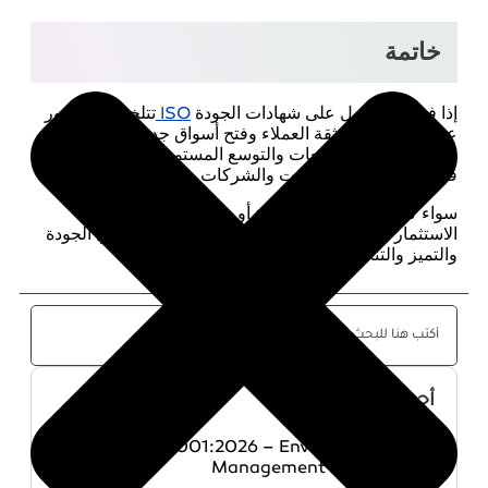
خاتمة
إذا فوائد الحصول على شهادات الجودة
ISO
تتلخص في أمور
عدة وأهمها زيادة ثقة العملاء وفتح أسواق جديدة محلية
وعالمية وزيادة المبيعات والتوسع المستمر والتطوير المستمر
في المؤسسات والهيئاؤت والشركات
سواء كنت تدير شركة صغيرة أو مؤسسة كبرى، فإن
الاستثمار في شهادة ISO هو استثمار طويل الأمد في الجودة
والتميز والتنافسية العالمية.
أحدث المقالات
ISO 14001:2026 – Environmental
Management Systems