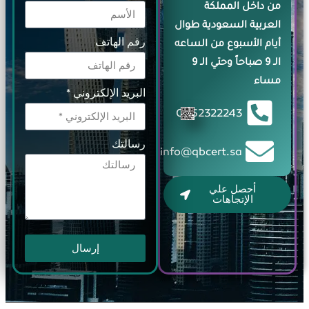
من داخل المملكة
العربية السعودية طوال
رقم الهاتف
أيام الأسبوع من الساعه
الـ 9 صباحاً وحتي الـ 9
مساء
البريد الإلكتروني *
0552322243
رسالتك
info@qbcert.sa
أحصل علي
الإتجاهات
إرسال