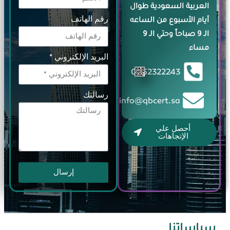
العربية السعودية طوال
رقم الهاتف
أيام الأسبوع من الساعه
الـ 9 صباحاً وحتي الـ 9
مساء
البريد الإلكتروني *
0552322243
رسالتك
info@qbcert.sa
أحصل علي
الإتجاهات
إرسال
سياساتنا