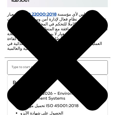
الخلاصة
حجر الأساس لأي مؤسسة
ISO 22000:2018
يُعد معيار
تسعى إلى تطبيق نظام فعال لإدارة أمن وسلامة الغذاء، حيث
يوفر إطارًا متكاملًا للتحكم في المخاطر الغذائية وضمان
تقديم منتجات آمنة ومتوافقة مع المتطلبات القانونية والدولية.
إن تطبيق هذا المعيار لا يساهم فقط في حماية صحة
المستهلك، بل يعزز أيضًا ثقة العملاء، ويرفع من كفاءة
العمليات، ويدعم القدرة التنافسية للمؤسسات الغذائية في
الأسواق المحلية والعالمية.
Recent Posts
ISO 14001:2026 – Environmental
Management Systems
تحميل مواصفة ISO 45001:2018
الحصول على شهادة الأيزو